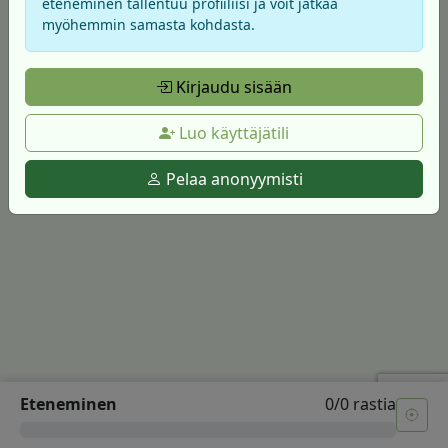
eteneminen tallentuu profiiliisi ja voit jatkaa
myöhemmin samasta kohdasta.
Kirjaudu sisään
Luo käyttäjätili
Pelaa anonyymisti
Eteneminen
0/0 rastia