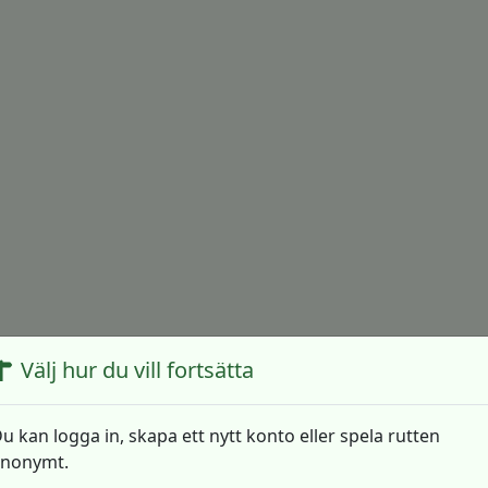
Välj hur du vill fortsätta
u kan logga in, skapa ett nytt konto eller spela rutten
nonymt.